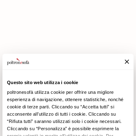
IN POLTRONESOFÀ ARRIVANO GLI SCONTI PREMIUM !
Questo sito web utilizza i cookie
poltronesofà utilizza cookie per offrire una migliore
esperienza di navigazione, ottenere statistiche, nonché
cookie di terze parti. Cliccando su “Accetta tutti” si
Azienda
Prodotti
acconsente all’utilizzo di tutti i cookie. Cliccando su
Perché Sceglierci
Promozioni
“Rifiuta tutti” saranno utilizzati solo i cookie necessari.
Negozi
Rivestimenti
Cliccando su “Personalizza” è possibile esprimere la
Lavora con noi
Divani
propria volontà in merito all’utilizzo dei cookie. Per