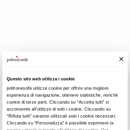
IN POLTRONESOFÀ ARRIVANO GLI SCONTI PREMIUM !
Questo sito web utilizza i cookie
poltronesofà utilizza cookie per offrire una migliore
esperienza di navigazione, ottenere statistiche, nonché
cookie di terze parti. Cliccando su “Accetta tutti” si
Azienda
Prodotti
acconsente all’utilizzo di tutti i cookie. Cliccando su
Perché Sceglierci
Promozioni
“Rifiuta tutti” saranno utilizzati solo i cookie necessari.
Negozi
Rivestimenti
Cliccando su “Personalizza” è possibile esprimere la
Lavora con noi
Divani
propria volontà in merito all’utilizzo dei cookie. Per