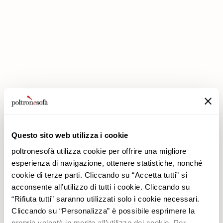
IN POLTRONESOFÀ ARRIVANO GLI SCONTI PREMIUM !
Questo sito web utilizza i cookie
poltronesofà utilizza cookie per offrire una migliore
esperienza di navigazione, ottenere statistiche, nonché
cookie di terze parti. Cliccando su “Accetta tutti” si
Azienda
Prodotti
acconsente all’utilizzo di tutti i cookie. Cliccando su
Perché Sceglierci
Promozioni
“Rifiuta tutti” saranno utilizzati solo i cookie necessari.
Negozi
Rivestimenti
Cliccando su “Personalizza” è possibile esprimere la
Lavora con noi
Divani
propria volontà in merito all’utilizzo dei cookie. Per