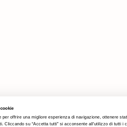
Prodotti
Area Legale
Promozioni
Cookie policy
Rivestimenti
Privacy policy
Divani
Modello organizzativo 231
Poltrone
Codice etico
 cookie
e per offrire una migliore esperienza di navigazione, ottenere stat
. Cliccando su “Accetta tutti” si acconsente all’utilizzo di tutti i 