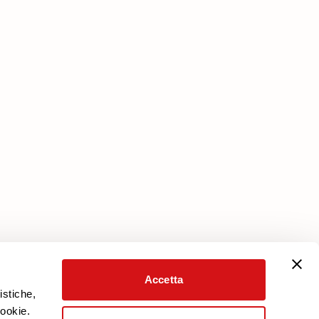
Servizi
Piano Protezione
Scarica la garanzia
Area Riservata
Accetta
istiche,
cookie.