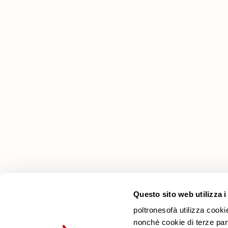
Azienda
Perché Sceglierci
Negozi
Lavora con noi
Contatti
Newsletter
Questo sito web utilizza i
poltronesofà utilizza cooki
nonché cookie di terze parti