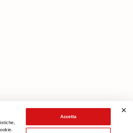
Servizi
Piano Protezione
Scarica la garanzia
Area Riservata
Accetta
istiche,
cookie.