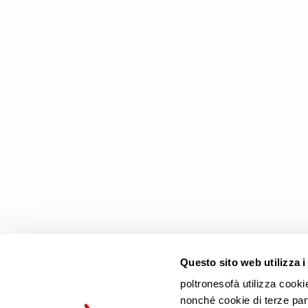
Azienda
Perché Sceglierci
Negozi
Lavora con noi
Contatti
Newsletter
Questo sito web utilizza i
poltronesofà utilizza cooki
nonché cookie di terze parti