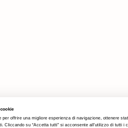
Prodotti
Area Legale
Promozioni
Cookie policy
Rivestimenti
Privacy policy
Divani
Modello organizzativo 231
Poltrone
Codice etico
 cookie
e per offrire una migliore esperienza di navigazione, ottenere stat
. Cliccando su “Accetta tutti” si acconsente all’utilizzo di tutti i 