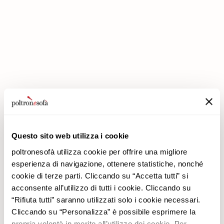
ΣΤΗΝ POLTRONESOFÀ ΟΙ ΕΚΠΤΏΣΕΙΣ ΔΙΠΛΑΣΙΆΖΟΝΤΑΙ!
Questo sito web utilizza i cookie
poltronesofà utilizza cookie per offrire una migliore
esperienza di navigazione, ottenere statistiche, nonché
cookie di terze parti. Cliccando su “Accetta tutti” si
acconsente all’utilizzo di tutti i cookie. Cliccando su
Εταιρεία
Προϊόντα
“Rifiuta tutti” saranno utilizzati solo i cookie necessari.
Γιατί να μας επιλέξετε
Προσφορές
Cliccando su “Personalizza” è possibile esprimere la
Καταστήματα
Επενδύσεις
propria volontà in merito all’utilizzo dei cookie. Per