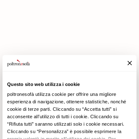
ΣΤΗΝ POLTRONESOFÀ ΟΙ ΕΚΠΤΏΣΕΙΣ ΔΙΠΛΑΣΙΆΖΟΝΤΑΙ!
Questo sito web utilizza i cookie
poltronesofà utilizza cookie per offrire una migliore
esperienza di navigazione, ottenere statistiche, nonché
cookie di terze parti. Cliccando su “Accetta tutti” si
acconsente all’utilizzo di tutti i cookie. Cliccando su
Εταιρεία
Προϊόντα
“Rifiuta tutti” saranno utilizzati solo i cookie necessari.
Γιατί να μας επιλέξετε
Προσφορές
Cliccando su “Personalizza” è possibile esprimere la
Καταστήματα
Επενδύσεις
propria volontà in merito all’utilizzo dei cookie. Per