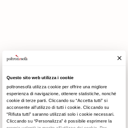
ΣΤΗΝ POLTRONESOFÀ ΟΙ ΕΚΠΤΏΣΕΙΣ ΔΙΠΛΑΣΙΆΖΟΝΤΑΙ!
Questo sito web utilizza i cookie
poltronesofà utilizza cookie per offrire una migliore
esperienza di navigazione, ottenere statistiche, nonché
cookie di terze parti. Cliccando su “Accetta tutti” si
acconsente all’utilizzo di tutti i cookie. Cliccando su
Εταιρεία
Προϊόντα
“Rifiuta tutti” saranno utilizzati solo i cookie necessari.
Γιατί να μας επιλέξετε
Προσφορές
Cliccando su “Personalizza” è possibile esprimere la
Καταστήματα
Επενδύσεις
propria volontà in merito all’utilizzo dei cookie. Per