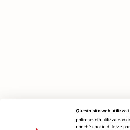
Εταιρεία
Γιατί να μας επιλέξετε
Καταστήματα
Επικοινωνία
Newsletter
Questo sito web utilizza i
poltronesofà utilizza cooki
nonché cookie di terze parti