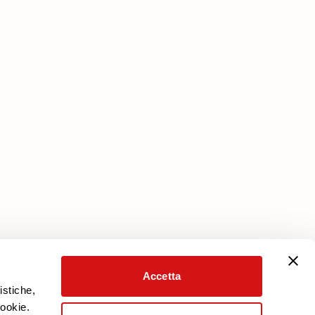
Υπηρεσίες
Πρόγραμμα προστασίας
Κατεβάστε την εγγύηση
Προσωπικός Λογαριασμός
Accetta
istiche,
cookie.