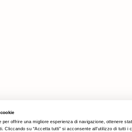
Προϊόντα
Νομικές πληροφορίες
Προσφορές
Πολιτική cookies
Επενδύσεις
Πολιτική Απορρήτου
Καναπέδες
Πολυθρόνες
 cookie
e per offrire una migliore esperienza di navigazione, ottenere stat
. Cliccando su “Accetta tutti” si acconsente all’utilizzo di tutti i 