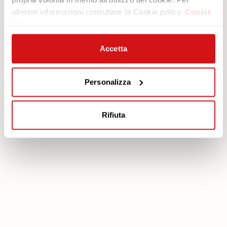
ulteriori informazioni consultare la Cookie policy.
Cookie
Area legale
Servizi
Policy
Cookie policy
Piano protezione
Privacy policy
Scarica Garanzia
Accetta
Modello organizzativo 231
Area Riservata
Codice etico
Personalizza
Whistleblowing
FEA
Rifiuta
poltronesofà S.p.A., C.F. e P. IVA: 03613140403 - Valsamoggia (BO) - Loc.
Crespellano, Via Lunga n. 16, Registro delle Imprese di Bologna REA BO -
462239, Capitale sociale i.v. Euro 250.000,00 Copyright © 2023
poltronesofà - All rights reserved