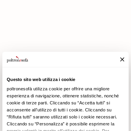
IN POLTRONESOFÀ GLI SCONTI RADDOPPIANO!
Questo sito web utilizza i cookie
poltronesofà utilizza cookie per offrire una migliore
Azienda
Prodotti
esperienza di navigazione, ottenere statistiche, nonché
Perché Sceglierci
Promozioni
cookie di terze parti. Cliccando su “Accetta tutti” si
Negozi
Rivestimenti
acconsente all’utilizzo di tutti i cookie. Cliccando su
Lavora con noi
Divani
“Rifiuta tutti” saranno utilizzati solo i cookie necessari.
Contatti
Poltrone
Cliccando su “Personalizza” è possibile esprimere la
Newsletter
propria volontà in merito all’utilizzo dei cookie. Per