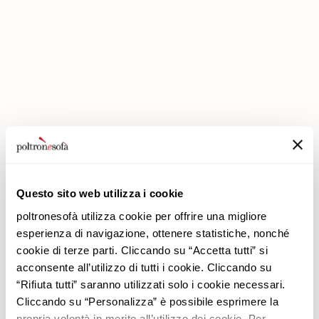
IN POLTRONESOFÀ GLI SCONTI RADDOPPIANO!
Questo sito web utilizza i cookie
poltronesofà utilizza cookie per offrire una migliore
Azienda
Prodotti
esperienza di navigazione, ottenere statistiche, nonché
Perché Sceglierci
Promozioni
cookie di terze parti. Cliccando su “Accetta tutti” si
Negozi
Rivestimenti
acconsente all’utilizzo di tutti i cookie. Cliccando su
Lavora con noi
Divani
“Rifiuta tutti” saranno utilizzati solo i cookie necessari.
Contatti
Poltrone
Cliccando su “Personalizza” è possibile esprimere la
Newsletter
propria volontà in merito all’utilizzo dei cookie. Per