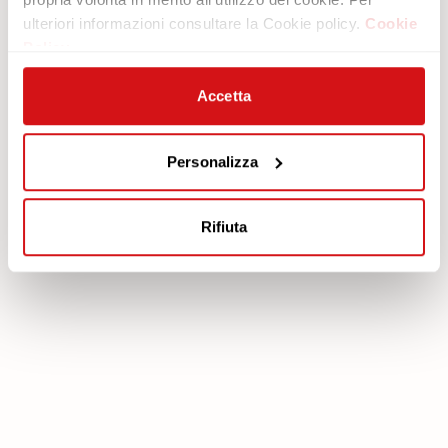
ulteriori informazioni consultare la Cookie policy.
Cookie
Area legale
Servizi
Policy
Cookie policy
Piano protezione
Privacy policy
Scarica Garanzia
Accetta
Modello organizzativo 231
Area Riservata
Codice etico
Personalizza
Whistleblowing
FEA
Rifiuta
poltronesofà S.p.A., C.F. e P. IVA: 03613140403 - Valsamoggia (BO) - Loc.
Crespellano, Via Lunga n. 16, Registro delle Imprese di Bologna REA BO -
462239, Capitale sociale i.v. Euro 250.000,00 Copyright © 2023
poltronesofà - All rights reserved