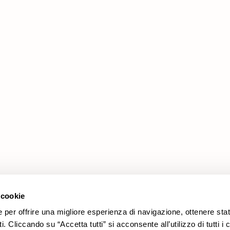
Prodotti
Area legale
Promozioni
Cookie policy
Rivestimenti
Privacy policy
Divani
Modello organizzativo 231
Poltrone
Codice etico
Whistleblowing
FEA
 cookie
e per offrire una migliore esperienza di navigazione, ottenere stat
. Cliccando su “Accetta tutti” si acconsente all’utilizzo di tutti i 