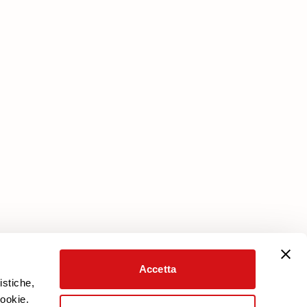
Servizi
Piano protezione
Scarica Garanzia
Area Riservata
Accetta
istiche,
cookie.