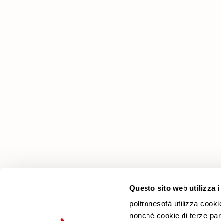
Azienda
Perché Sceglierci
Negozi
Lavora con noi
Contatti
Newsletter
Questo sito web utilizza i
poltronesofà utilizza cooki
nonché cookie di terze parti