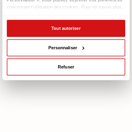
Newsletter
concernant l'utilisation des cookies. Pour en savoir plus,
veuillez consulter notre Cookie policy.
Documentation
Services
Légale
Plan Assistance
Tout autoriser
Téléchargez votre garantie
Cookie policy
Mon Compte
Politique de confidentialité
Personnaliser
Mentions légales
Mediation
Refuser
poltronesofà S.p.A., C.F. e P. IVA: 03613140403 - Valsamoggia (BO) - Loc.
Crespellano, Via Lunga n. 16, Registro delle Imprese di Bologna REA BO -
462239, Capitale sociale i.v. Euro 250.000,00 Copyright © 2023
poltronesofà - All rights reserved