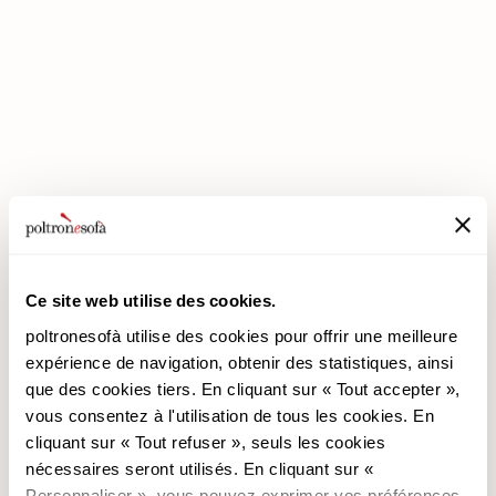
ENTREZ DANS UN MONDE DE CONFORT: NOUS VOUS ATTENDONS
EN MAGASIN !
Ce site web utilise des cookies.
poltronesofà utilise des cookies pour offrir une meilleure
poltronesofà
Produits
expérience de navigation, obtenir des statistiques, ainsi
que des cookies tiers. En cliquant sur « Tout accepter »,
Pourquoi nous choisir
Les Promotions
vous consentez à l'utilisation de tous les cookies. En
Nos Magasins
Revêtements
cliquant sur « Tout refuser », seuls les cookies
Nous recrutons
Les Canapés
nécessaires seront utilisés. En cliquant sur «
Contacts
Les Fauteuils
Personnaliser », vous pouvez exprimer vos préférences