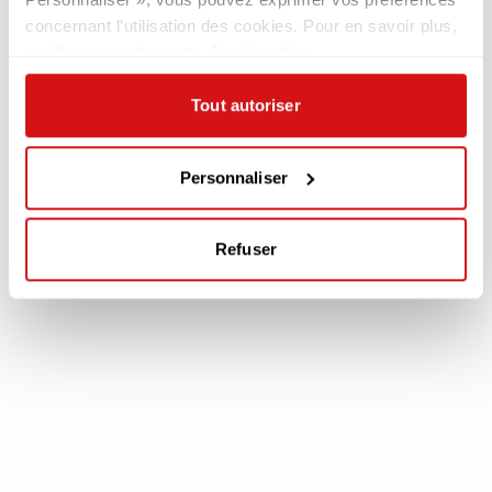
Newsletter
concernant l'utilisation des cookies. Pour en savoir plus,
veuillez consulter notre Cookie policy.
Documentation
Services
Légale
Plan Assistance
Tout autoriser
Téléchargez votre garantie
Cookie policy
Mon Compte
Politique de confidentialité
Personnaliser
Mentions légales
Mediation
Refuser
poltronesofà S.p.A., C.F. e P. IVA: 03613140403 - Valsamoggia (BO) - Loc.
Crespellano, Via Lunga n. 16, Registro delle Imprese di Bologna REA BO -
462239, Capitale sociale i.v. Euro 250.000,00 Copyright © 2023
poltronesofà - All rights reserved