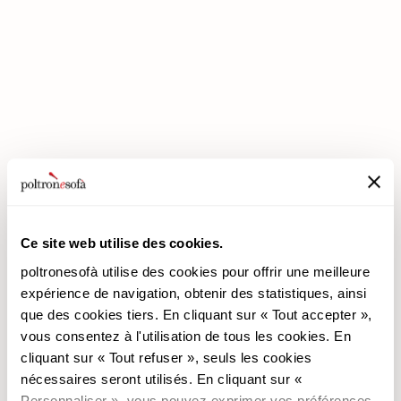
ENTREZ DANS UN MONDE DE CONFORT: NOUS VOUS ATTENDONS
EN MAGASIN !
Ce site web utilise des cookies.
poltronesofà utilise des cookies pour offrir une meilleure
poltronesofà
Produits
expérience de navigation, obtenir des statistiques, ainsi
que des cookies tiers. En cliquant sur « Tout accepter »,
Pourquoi nous choisir
Les Promotions
vous consentez à l'utilisation de tous les cookies. En
Nos Magasins
Revêtements
cliquant sur « Tout refuser », seuls les cookies
Nous recrutons
Les Canapés
nécessaires seront utilisés. En cliquant sur «
Contacts
Les Fauteuils
Personnaliser », vous pouvez exprimer vos préférences