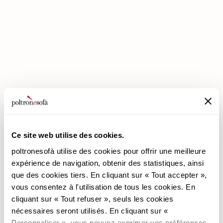
ENTREZ DANS UN MONDE DE CONFORT: NOUS VOUS ATTENDONS
EN MAGASIN !
Ce site web utilise des cookies.
poltronesofà utilise des cookies pour offrir une meilleure
poltronesofà
Produits
expérience de navigation, obtenir des statistiques, ainsi
que des cookies tiers. En cliquant sur « Tout accepter »,
Pourquoi nous choisir
Les Promotions
vous consentez à l'utilisation de tous les cookies. En
Nos Magasins
Revêtements
cliquant sur « Tout refuser », seuls les cookies
Nous recrutons
Les Canapés
nécessaires seront utilisés. En cliquant sur «
Contacts
Les Fauteuils
Personnaliser », vous pouvez exprimer vos préférences