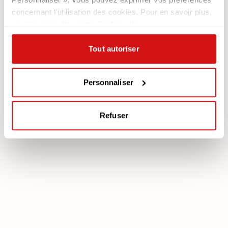
Newsletter
concernant l'utilisation des cookies. Pour en savoir plus,
veuillez consulter notre Cookie policy.
Documentation
Services
Légale
Plan Assistance
Tout autoriser
Téléchargez votre garantie
Cookie policy
Mon Compte
Politique de confidentialité
Personnaliser
Mentions légales
Mediation
Refuser
poltronesofà S.p.A., C.F. e P. IVA: 03613140403 - Valsamoggia (BO) - Loc.
Crespellano, Via Lunga n. 16, Registro delle Imprese di Bologna REA BO -
462239, Capitale sociale i.v. Euro 250.000,00 Copyright © 2023
poltronesofà - All rights reserved