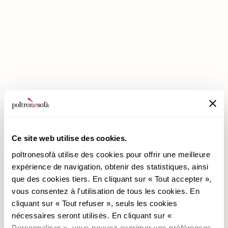
ENTREZ DANS UN MONDE DE CONFORT: NOUS VOUS ATTENDONS
EN MAGASIN !
Ce site web utilise des cookies.
poltronesofà utilise des cookies pour offrir une meilleure
poltronesofà
Produits
expérience de navigation, obtenir des statistiques, ainsi
que des cookies tiers. En cliquant sur « Tout accepter »,
Pourquoi nous choisir
Les Promotions
vous consentez à l'utilisation de tous les cookies. En
Nos Magasins
Revêtements
cliquant sur « Tout refuser », seuls les cookies
Nous recrutons
Les Canapés
nécessaires seront utilisés. En cliquant sur «
Contacts
Les Fauteuils
Personnaliser », vous pouvez exprimer vos préférences