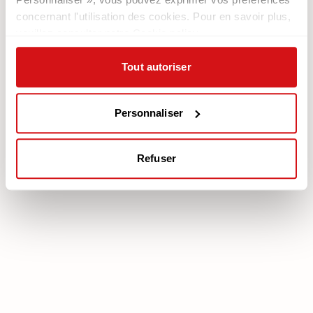
Newsletter
concernant l'utilisation des cookies. Pour en savoir plus,
veuillez consulter notre Cookie policy.
Documentation
Services
Légale
Plan Assistance
Tout autoriser
Téléchargez votre garantie
Cookie policy
Mon Compte
Politique de confidentialité
Personnaliser
Mentions légales
Mediation
Refuser
poltronesofà S.p.A., C.F. e P. IVA: 03613140403 - Valsamoggia (BO) - Loc.
Crespellano, Via Lunga n. 16, Registro delle Imprese di Bologna REA BO -
462239, Capitale sociale i.v. Euro 250.000,00 Copyright © 2023
poltronesofà - All rights reserved