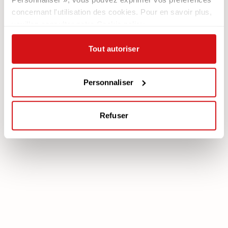
Newsletter
concernant l'utilisation des cookies. Pour en savoir plus,
veuillez consulter notre Cookie policy.
Documentation
Services
Légale
Plan Assistance
Tout autoriser
Téléchargez votre garantie
Cookie policy
Mon Compte
Politique de confidentialité
Personnaliser
Mentions légales
Mediation
Refuser
poltronesofà S.p.A., C.F. e P. IVA: 03613140403 - Valsamoggia (BO) - Loc.
Crespellano, Via Lunga n. 16, Registro delle Imprese di Bologna REA BO -
462239, Capitale sociale i.v. Euro 250.000,00 Copyright © 2023
poltronesofà - All rights reserved