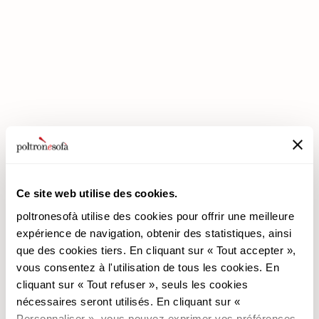
ENTREZ DANS UN MONDE DE CONFORT: NOUS VOUS ATTENDONS
EN MAGASIN !
Ce site web utilise des cookies.
poltronesofà utilise des cookies pour offrir une meilleure
poltronesofà
Produits
expérience de navigation, obtenir des statistiques, ainsi
que des cookies tiers. En cliquant sur « Tout accepter »,
Pourquoi nous choisir
Les Promotions
vous consentez à l'utilisation de tous les cookies. En
Nos Magasins
Revêtements
cliquant sur « Tout refuser », seuls les cookies
Nous recrutons
Les Canapés
nécessaires seront utilisés. En cliquant sur «
Contacts
Les Fauteuils
Personnaliser », vous pouvez exprimer vos préférences