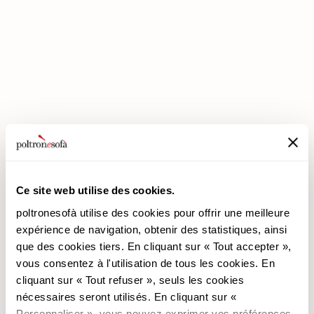
ENTREZ DANS UN MONDE DE CONFORT: NOUS VOUS ATTENDONS
EN MAGASIN !
Ce site web utilise des cookies.
poltronesofà utilise des cookies pour offrir une meilleure
poltronesofà
Produits
expérience de navigation, obtenir des statistiques, ainsi
que des cookies tiers. En cliquant sur « Tout accepter »,
Pourquoi nous choisir
Les Promotions
vous consentez à l'utilisation de tous les cookies. En
Nos Magasins
Revêtements
cliquant sur « Tout refuser », seuls les cookies
Nous recrutons
Les Canapés
nécessaires seront utilisés. En cliquant sur «
Contacts
Les Fauteuils
Personnaliser », vous pouvez exprimer vos préférences