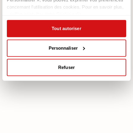
Newsletter
concernant l'utilisation des cookies. Pour en savoir plus,
veuillez consulter notre Cookie policy.
Documentation
Services
Légale
Plan Assistance
Tout autoriser
Téléchargez votre garantie
Cookie policy
Mon Compte
Politique de confidentialité
Personnaliser
Mentions légales
Mediation
Refuser
poltronesofà S.p.A., C.F. e P. IVA: 03613140403 - Valsamoggia (BO) - Loc.
Crespellano, Via Lunga n. 16, Registro delle Imprese di Bologna REA BO -
462239, Capitale sociale i.v. Euro 250.000,00 Copyright © 2023
poltronesofà - All rights reserved