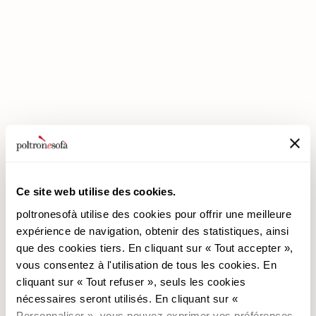
ENTREZ DANS UN MONDE DE CONFORT: NOUS VOUS ATTENDONS
EN MAGASIN !
Ce site web utilise des cookies.
poltronesofà utilise des cookies pour offrir une meilleure
poltronesofà
Produits
expérience de navigation, obtenir des statistiques, ainsi
que des cookies tiers. En cliquant sur « Tout accepter »,
Pourquoi nous choisir
Les Promotions
vous consentez à l'utilisation de tous les cookies. En
Nos Magasins
Revêtements
cliquant sur « Tout refuser », seuls les cookies
Nous recrutons
Les Canapés
nécessaires seront utilisés. En cliquant sur «
Contacts
Les Fauteuils
Personnaliser », vous pouvez exprimer vos préférences