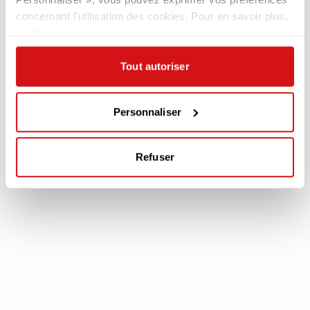
Newsletter
concernant l'utilisation des cookies. Pour en savoir plus,
veuillez consulter notre Cookie policy.
Documentation
Services
Légale
Plan Assistance
Tout autoriser
Téléchargez votre garantie
Cookie policy
Mon Compte
Politique de confidentialité
Personnaliser
Mentions légales
Mediation
Refuser
poltronesofà S.p.A., C.F. e P. IVA: 03613140403 - Valsamoggia (BO) - Loc.
Crespellano, Via Lunga n. 16, Registro delle Imprese di Bologna REA BO -
462239, Capitale sociale i.v. Euro 250.000,00 Copyright © 2023
poltronesofà - All rights reserved