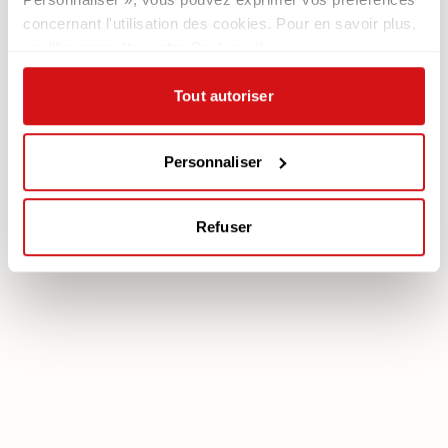
Newsletter
concernant l'utilisation des cookies. Pour en savoir plus,
veuillez consulter notre Cookie policy.
Documentation
Services
Légale
Plan Assistance
Tout autoriser
Téléchargez votre garantie
Cookie policy
Mon Compte
Politique de confidentialité
Personnaliser
Mentions légales
Mediation
Refuser
poltronesofà S.p.A., C.F. e P. IVA: 03613140403 - Valsamoggia (BO) - Loc.
Crespellano, Via Lunga n. 16, Registro delle Imprese di Bologna REA BO -
462239, Capitale sociale i.v. Euro 250.000,00 Copyright © 2023
poltronesofà - All rights reserved