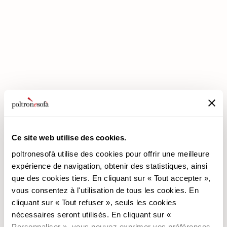
ENTREZ DANS UN MONDE DE CONFORT: NOUS VOUS ATTENDONS
EN MAGASIN !
Ce site web utilise des cookies.
poltronesofà utilise des cookies pour offrir une meilleure
poltronesofà
Produits
expérience de navigation, obtenir des statistiques, ainsi
que des cookies tiers. En cliquant sur « Tout accepter »,
Pourquoi nous choisir
Les Promotions
vous consentez à l'utilisation de tous les cookies. En
Nos Magasins
Revêtements
cliquant sur « Tout refuser », seuls les cookies
Nous recrutons
Les Canapés
nécessaires seront utilisés. En cliquant sur «
Contacts
Les Fauteuils
Personnaliser », vous pouvez exprimer vos préférences