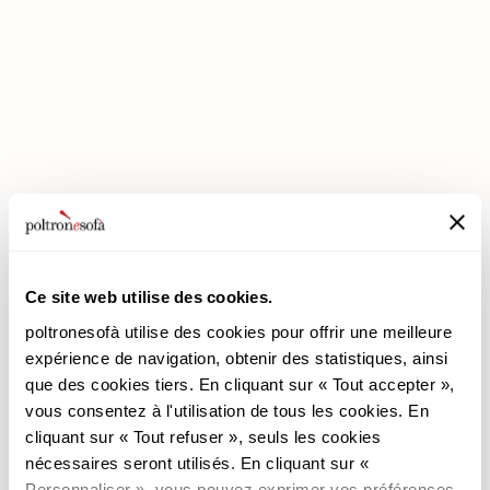
ENTREZ DANS UN MONDE DE CONFORT: NOUS VOUS ATTENDONS
EN MAGASIN !
Ce site web utilise des cookies.
poltronesofà utilise des cookies pour offrir une meilleure
poltronesofà
Produits
expérience de navigation, obtenir des statistiques, ainsi
que des cookies tiers. En cliquant sur « Tout accepter »,
Pourquoi nous choisir
Les Promotions
vous consentez à l'utilisation de tous les cookies. En
Nos Magasins
Revêtements
cliquant sur « Tout refuser », seuls les cookies
Nous recrutons
Les Canapés
nécessaires seront utilisés. En cliquant sur «
Contacts
Les Fauteuils
Personnaliser », vous pouvez exprimer vos préférences