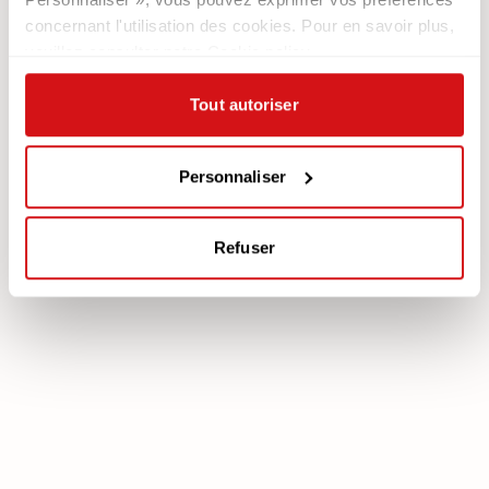
Newsletter
concernant l'utilisation des cookies. Pour en savoir plus,
veuillez consulter notre Cookie policy.
Documentation
Services
Légale
Plan Assistance
Tout autoriser
Téléchargez votre garantie
Cookie policy
Mon Compte
Politique de confidentialité
Personnaliser
Mentions légales
Mediation
Refuser
poltronesofà S.p.A., C.F. e P. IVA: 03613140403 - Valsamoggia (BO) - Loc.
Crespellano, Via Lunga n. 16, Registro delle Imprese di Bologna REA BO -
462239, Capitale sociale i.v. Euro 250.000,00 Copyright © 2023
poltronesofà - All rights reserved