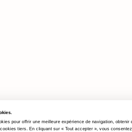
Produits
Documentation
Légale
Les Promotions
Revêtements
Cookie policy
Les Canapés
Politique de confidentialité
Les Fauteuils
Mentions légales
Mediation
okies.
okies pour offrir une meilleure expérience de navigation, obtenir
 cookies tiers. En cliquant sur « Tout accepter », vous consentez