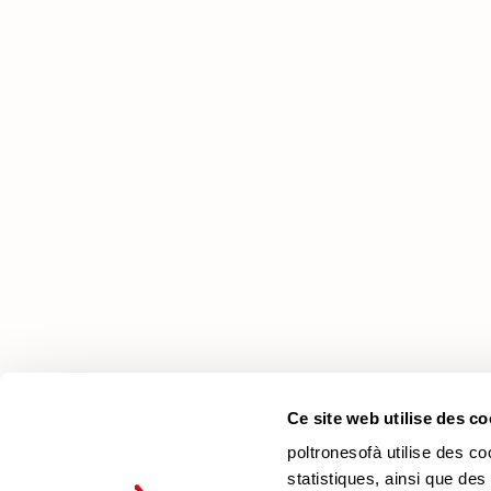
poltronesofà
Pourquoi nous choisir
Nos Magasins
Nous recrutons
Contacts
Newsletter
Ce site web utilise des co
poltronesofà utilise des co
statistiques, ainsi que des