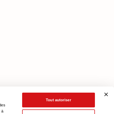
Services
Plan Assistance
Téléchargez votre garantie
Mon Compte
Tout autoriser
 des
 à