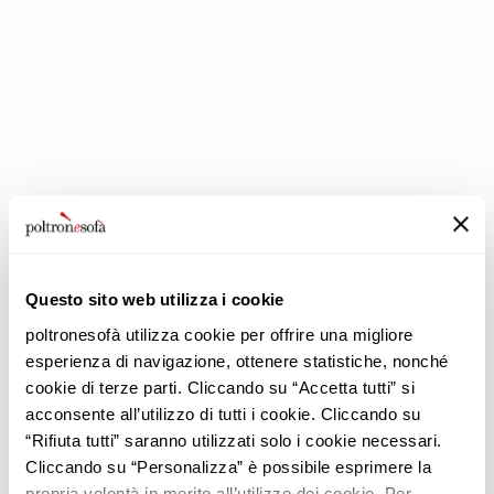
ΣΤΗΝ POLTRONESOFÀ ΟΙ ΕΚΠΤΏΣΕΙΣ ΔΙΠΛΑΣΙΆΖΟΝΤΑΙ!
Questo sito web utilizza i cookie
poltronesofà utilizza cookie per offrire una migliore
esperienza di navigazione, ottenere statistiche, nonché
cookie di terze parti. Cliccando su “Accetta tutti” si
acconsente all’utilizzo di tutti i cookie. Cliccando su
Εταιρεία
Προϊόντα
“Rifiuta tutti” saranno utilizzati solo i cookie necessari.
Γιατί να μας επιλέξετε
Προσφορές
Cliccando su “Personalizza” è possibile esprimere la
Καταστήματα
Επενδύσεις
propria volontà in merito all’utilizzo dei cookie. Per