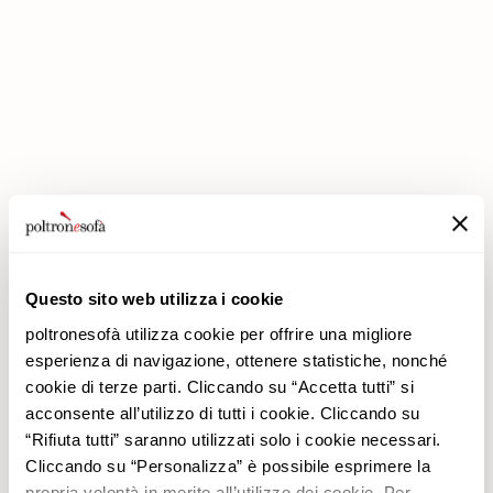
IN POLTRONESOFÀ GLI SCONTI RADDOPPIANO!
Questo sito web utilizza i cookie
poltronesofà utilizza cookie per offrire una migliore
Azienda
Prodotti
Stai navigando nel sito
esperienza di navigazione, ottenere statistiche, nonché
Perché Sceglierci
Promozioni
ITALIA
cookie di terze parti. Cliccando su “Accetta tutti” si
Negozi
Rivestimenti
Continua
acconsente all’utilizzo di tutti i cookie. Cliccando su
Lavora con noi
Divani
Cambia paese/lingua
“Rifiuta tutti” saranno utilizzati solo i cookie necessari.
Contatti
Poltrone
BELGIO
Cliccando su “Personalizza” è possibile esprimere la
Newsletter
CIPRO
propria volontà in merito all’utilizzo dei cookie. Per