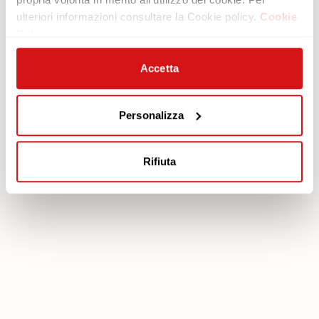
ulteriori informazioni consultare la Cookie policy.
Cookie
Area legale
Servizi
Policy
Cookie policy
Piano protezione
Privacy policy
Scarica Garanzia
Accetta
Modello organizzativo 231
Area Riservata
Codice etico
Personalizza
Whistleblowing
FEA
Rifiuta
poltronesofà S.p.A., C.F. e P. IVA: 03613140403 - Valsamoggia (BO) - Loc.
Crespellano, Via Lunga n. 16, Registro delle Imprese di Bologna REA BO -
462239, Capitale sociale i.v. Euro 250.000,00 Copyright © 2023
poltronesofà - All rights reserved