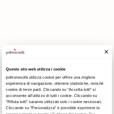
IN POLTRONESOFÀ GLI SCONTI RADDOPPIANO!
Questo sito web utilizza i cookie
poltronesofà utilizza cookie per offrire una migliore
Azienda
Prodotti
esperienza di navigazione, ottenere statistiche, nonché
Perché Sceglierci
Promozioni
cookie di terze parti. Cliccando su “Accetta tutti” si
Negozi
Rivestimenti
acconsente all’utilizzo di tutti i cookie. Cliccando su
Lavora con noi
Divani
“Rifiuta tutti” saranno utilizzati solo i cookie necessari.
Contatti
Poltrone
Cliccando su “Personalizza” è possibile esprimere la
Newsletter
propria volontà in merito all’utilizzo dei cookie. Per