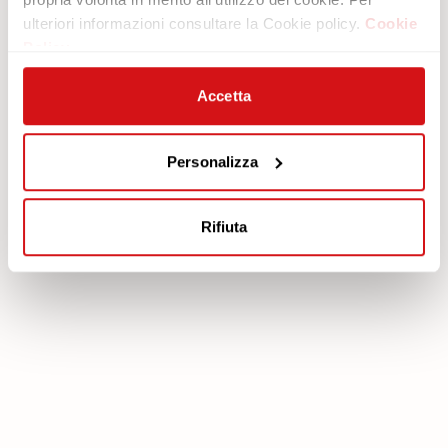
ulteriori informazioni consultare la Cookie policy.
Cookie
Area legale
Servizi
Policy
Cookie policy
Piano protezione
Privacy policy
Scarica Garanzia
Accetta
Modello organizzativo 231
Area Riservata
Codice etico
Personalizza
Whistleblowing
FEA
Rifiuta
poltronesofà S.p.A., C.F. e P. IVA: 03613140403 - Valsamoggia (BO) - Loc.
Crespellano, Via Lunga n. 16, Registro delle Imprese di Bologna REA BO -
462239, Capitale sociale i.v. Euro 250.000,00 Copyright © 2023
poltronesofà - All rights reserved