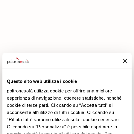
IN POLTRONESOFÀ GLI SCONTI RADDOPPIANO!
Questo sito web utilizza i cookie
poltronesofà utilizza cookie per offrire una migliore
Azienda
Prodotti
esperienza di navigazione, ottenere statistiche, nonché
Perché Sceglierci
Promozioni
cookie di terze parti. Cliccando su “Accetta tutti” si
Negozi
Rivestimenti
acconsente all’utilizzo di tutti i cookie. Cliccando su
Lavora con noi
Divani
“Rifiuta tutti” saranno utilizzati solo i cookie necessari.
Contatti
Poltrone
Cliccando su “Personalizza” è possibile esprimere la
Newsletter
propria volontà in merito all’utilizzo dei cookie. Per