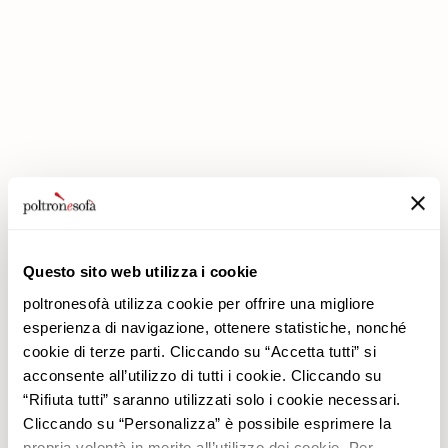
IN POLTRONESOFÀ GLI SCONTI RADDOPPIANO!
Questo sito web utilizza i cookie
poltronesofà utilizza cookie per offrire una migliore
Azienda
Prodotti
esperienza di navigazione, ottenere statistiche, nonché
Perché Sceglierci
Promozioni
cookie di terze parti. Cliccando su “Accetta tutti” si
Negozi
Rivestimenti
acconsente all’utilizzo di tutti i cookie. Cliccando su
Lavora con noi
Divani
“Rifiuta tutti” saranno utilizzati solo i cookie necessari.
Contatti
Poltrone
Cliccando su “Personalizza” è possibile esprimere la
Newsletter
propria volontà in merito all’utilizzo dei cookie. Per