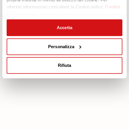
ulteriori informazioni consultare la Cookie policy.
Cookie
Area legale
Servizi
Policy
Cookie policy
Piano protezione
Privacy policy
Scarica Garanzia
Accetta
Modello organizzativo 231
Area Riservata
Codice etico
Personalizza
Whistleblowing
FEA
Rifiuta
poltronesofà S.p.A., C.F. e P. IVA: 03613140403 - Valsamoggia (BO) - Loc.
Crespellano, Via Lunga n. 16, Registro delle Imprese di Bologna REA BO -
462239, Capitale sociale i.v. Euro 250.000,00 Copyright © 2023
poltronesofà - All rights reserved