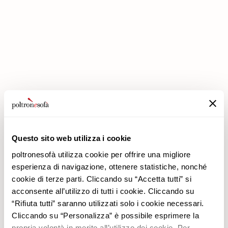
IN POLTRONESOFÀ GLI SCONTI RADDOPPIANO!
Questo sito web utilizza i cookie
poltronesofà utilizza cookie per offrire una migliore
Azienda
Prodotti
esperienza di navigazione, ottenere statistiche, nonché
Perché Sceglierci
Promozioni
cookie di terze parti. Cliccando su “Accetta tutti” si
Negozi
Rivestimenti
acconsente all’utilizzo di tutti i cookie. Cliccando su
Lavora con noi
Divani
“Rifiuta tutti” saranno utilizzati solo i cookie necessari.
Contatti
Poltrone
Cliccando su “Personalizza” è possibile esprimere la
Newsletter
propria volontà in merito all’utilizzo dei cookie. Per