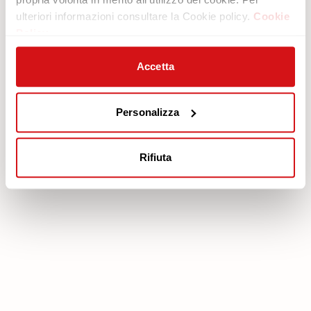
ulteriori informazioni consultare la Cookie policy.
Cookie
Area legale
Servizi
Policy
Cookie policy
Piano protezione
Privacy policy
Scarica Garanzia
Accetta
Modello organizzativo 231
Area Riservata
Codice etico
Personalizza
Whistleblowing
FEA
Rifiuta
poltronesofà S.p.A., C.F. e P. IVA: 03613140403 - Valsamoggia (BO) - Loc.
Crespellano, Via Lunga n. 16, Registro delle Imprese di Bologna REA BO -
462239, Capitale sociale i.v. Euro 250.000,00 Copyright © 2023
poltronesofà - All rights reserved