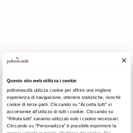
IN POLTRONESOFÀ GLI SCONTI RADDOPPIANO!
Questo sito web utilizza i cookie
poltronesofà utilizza cookie per offrire una migliore
Azienda
Prodotti
esperienza di navigazione, ottenere statistiche, nonché
Perché Sceglierci
Promozioni
cookie di terze parti. Cliccando su “Accetta tutti” si
Negozi
Rivestimenti
acconsente all’utilizzo di tutti i cookie. Cliccando su
Lavora con noi
Divani
“Rifiuta tutti” saranno utilizzati solo i cookie necessari.
Contatti
Poltrone
Cliccando su “Personalizza” è possibile esprimere la
Newsletter
propria volontà in merito all’utilizzo dei cookie. Per