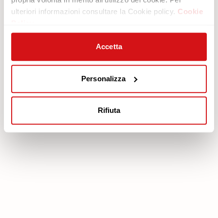
ulteriori informazioni consultare la Cookie policy.
Cookie
Area legale
Servizi
Policy
Cookie policy
Piano protezione
Privacy policy
Scarica Garanzia
Accetta
Modello organizzativo 231
Area Riservata
Codice etico
Personalizza
Whistleblowing
FEA
Rifiuta
poltronesofà S.p.A., C.F. e P. IVA: 03613140403 - Valsamoggia (BO) - Loc.
Crespellano, Via Lunga n. 16, Registro delle Imprese di Bologna REA BO -
462239, Capitale sociale i.v. Euro 250.000,00 Copyright © 2023
poltronesofà - All rights reserved