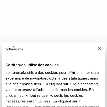
ENTREZ DANS UN MONDE DE CONFORT: NOUS VOUS ATTENDONS
EN MAGASIN !
Ce site web utilise des cookies.
poltronesofà utilise des cookies pour offrir une meilleure
poltronesofà
Produits
expérience de navigation, obtenir des statistiques, ainsi
que des cookies tiers. En cliquant sur « Tout accepter »,
Pourquoi nous choisir
Les Promotions
vous consentez à l'utilisation de tous les cookies. En
Nos Magasins
Revêtements
cliquant sur « Tout refuser », seuls les cookies
Nous recrutons
Les Canapés
nécessaires seront utilisés. En cliquant sur «
Contacts
Les Fauteuils
Personnaliser », vous pouvez exprimer vos préférences