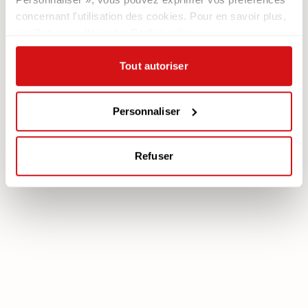
Newsletter
concernant l'utilisation des cookies. Pour en savoir plus,
veuillez consulter notre Cookie policy.
Documentation
Services
Légale
Plan Assistance
Tout autoriser
Téléchargez votre garantie
Cookie policy
Mon Compte
Politique de confidentialité
Personnaliser
Mentions légales
Mediation
Refuser
poltronesofà S.p.A., C.F. e P. IVA: 03613140403 - Valsamoggia (BO) - Loc.
Crespellano, Via Lunga n. 16, Registro delle Imprese di Bologna REA BO -
462239, Capitale sociale i.v. Euro 250.000,00 Copyright © 2023
poltronesofà - All rights reserved