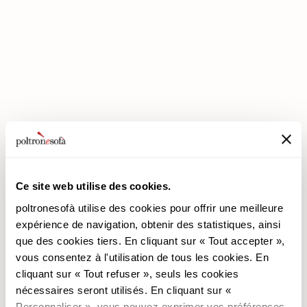
ENTREZ DANS UN MONDE DE CONFORT: NOUS VOUS ATTENDONS
EN MAGASIN !
Ce site web utilise des cookies.
poltronesofà utilise des cookies pour offrir une meilleure
poltronesofà
Produits
expérience de navigation, obtenir des statistiques, ainsi
que des cookies tiers. En cliquant sur « Tout accepter »,
Pourquoi nous choisir
Les Promotions
vous consentez à l'utilisation de tous les cookies. En
Nos Magasins
Revêtements
cliquant sur « Tout refuser », seuls les cookies
Nous recrutons
Les Canapés
nécessaires seront utilisés. En cliquant sur «
Contacts
Les Fauteuils
Personnaliser », vous pouvez exprimer vos préférences