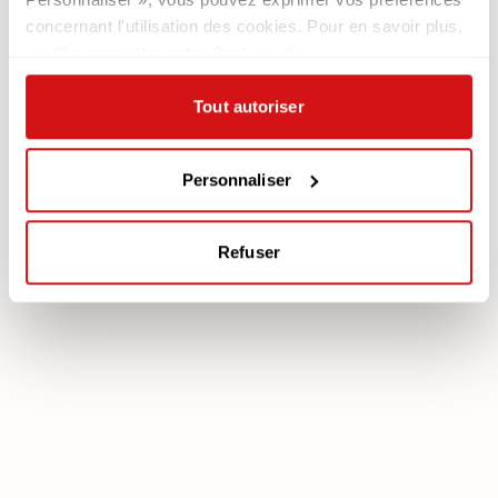
Newsletter
concernant l'utilisation des cookies. Pour en savoir plus,
veuillez consulter notre Cookie policy.
Documentation
Services
Légale
Plan Assistance
Tout autoriser
Téléchargez votre garantie
Cookie policy
Mon Compte
Politique de confidentialité
Personnaliser
Mentions légales
Mediation
Refuser
poltronesofà S.p.A., C.F. e P. IVA: 03613140403 - Valsamoggia (BO) - Loc.
Crespellano, Via Lunga n. 16, Registro delle Imprese di Bologna REA BO -
462239, Capitale sociale i.v. Euro 250.000,00 Copyright © 2023
poltronesofà - All rights reserved