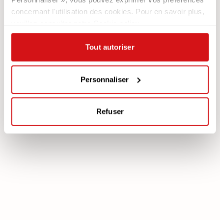
Newsletter
concernant l'utilisation des cookies. Pour en savoir plus,
veuillez consulter notre Cookie policy.
Documentation
Services
Légale
Plan Assistance
Tout autoriser
Téléchargez votre garantie
Cookie policy
Mon Compte
Politique de confidentialité
Personnaliser
Mentions légales
Mediation
Refuser
poltronesofà S.p.A., C.F. e P. IVA: 03613140403 - Valsamoggia (BO) - Loc.
Crespellano, Via Lunga n. 16, Registro delle Imprese di Bologna REA BO -
462239, Capitale sociale i.v. Euro 250.000,00 Copyright © 2023
poltronesofà - All rights reserved