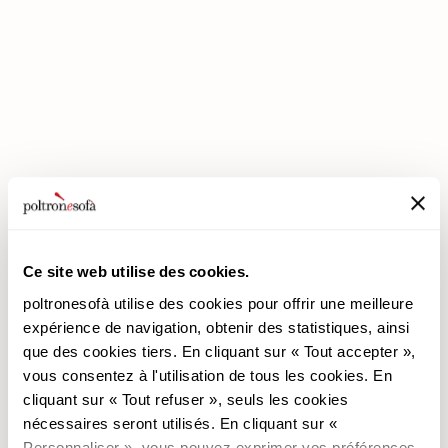
ENTREZ DANS UN MONDE DE CONFORT: NOUS VOUS ATTENDONS
EN MAGASIN !
Ce site web utilise des cookies.
poltronesofà utilise des cookies pour offrir une meilleure
poltronesofà
Produits
expérience de navigation, obtenir des statistiques, ainsi
que des cookies tiers. En cliquant sur « Tout accepter »,
Pourquoi nous choisir
Les Promotions
vous consentez à l'utilisation de tous les cookies. En
Nos Magasins
Revêtements
cliquant sur « Tout refuser », seuls les cookies
Nous recrutons
Les Canapés
nécessaires seront utilisés. En cliquant sur «
Contacts
Les Fauteuils
Personnaliser », vous pouvez exprimer vos préférences