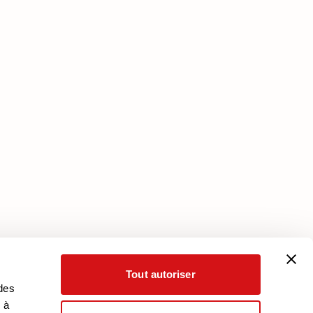
Services
Plan Assistance
Téléchargez votre garantie
Mon Compte
Tout autoriser
 des
 à