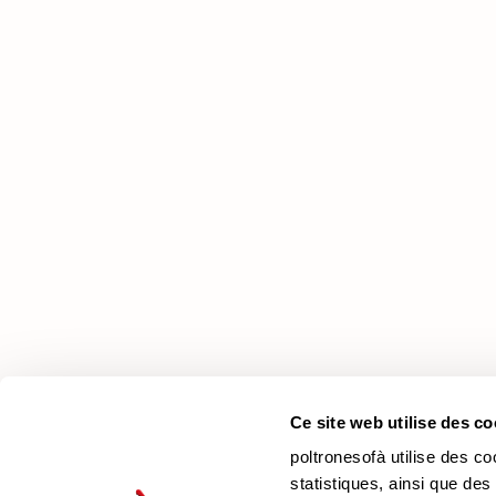
poltronesofà
Pourquoi nous choisir
Nos Magasins
Nous recrutons
Contacts
Newsletter
Ce site web utilise des co
poltronesofà utilise des co
statistiques, ainsi que des