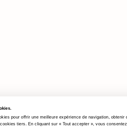
Produits
Documentation
Légale
Les Promotions
Revêtements
Cookie policy
Les Canapés
Politique de confidentialité
Les Fauteuils
Mentions légales
Mediation
okies.
okies pour offrir une meilleure expérience de navigation, obtenir
 cookies tiers. En cliquant sur « Tout accepter », vous consentez