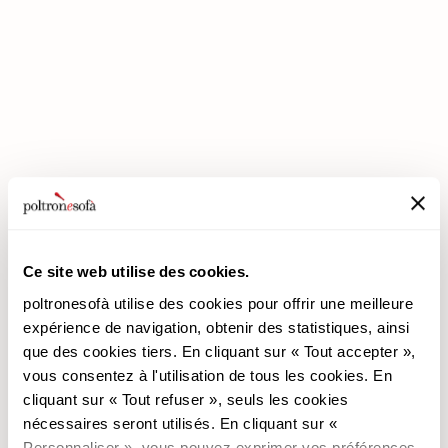
ENTREZ DANS UN MONDE DE CONFORT: NOUS VOUS ATTENDONS
EN MAGASIN !
Ce site web utilise des cookies.
poltronesofà utilise des cookies pour offrir une meilleure
poltronesofà
Produits
expérience de navigation, obtenir des statistiques, ainsi
que des cookies tiers. En cliquant sur « Tout accepter »,
Pourquoi nous choisir
Les Promotions
vous consentez à l'utilisation de tous les cookies. En
Nos Magasins
Revêtements
cliquant sur « Tout refuser », seuls les cookies
Nous recrutons
Les Canapés
nécessaires seront utilisés. En cliquant sur «
Contacts
Les Fauteuils
Personnaliser », vous pouvez exprimer vos préférences