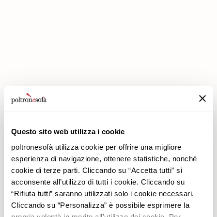
ΣΤΗΝ POLTRONESOFÀ ΟΙ ΕΚΠΤΏΣΕΙΣ ΔΙΠΛΑΣΙΆΖΟΝΤΑΙ!
Questo sito web utilizza i cookie
poltronesofà utilizza cookie per offrire una migliore
esperienza di navigazione, ottenere statistiche, nonché
cookie di terze parti. Cliccando su “Accetta tutti” si
acconsente all’utilizzo di tutti i cookie. Cliccando su
Εταιρεία
Προϊόντα
“Rifiuta tutti” saranno utilizzati solo i cookie necessari.
Γιατί να μας επιλέξετε
Προσφορές
Cliccando su “Personalizza” è possibile esprimere la
Καταστήματα
Επενδύσεις
propria volontà in merito all’utilizzo dei cookie. Per