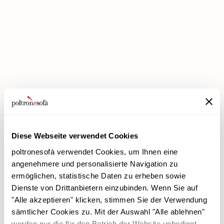
BEI POLTRONESOFÀ GIBT ES JETZT DIE PREMIUM-RABATTE!
Diese Webseite verwendet Cookies
poltronesofà verwendet Cookies, um Ihnen eine
angenehmere und personalisierte Navigation zu
ermöglichen, statistische Daten zu erheben sowie
Dienste von Drittanbietern einzubinden. Wenn Sie auf
poltronesofà
Produkte
"Alle akzeptieren" klicken, stimmen Sie der Verwendung
Warum uns wählen
Werbeaktionen
sämtlicher Cookies zu. Mit der Auswahl "Alle ablehnen"
Unsere Filialen
Verkleidungen
werden nur die für den Betrieb der Website unbedingt