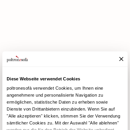
BEI POLTRONESOFÀ GIBT ES JETZT DIE PREMIUM-RABATTE!
Diese Webseite verwendet Cookies
poltronesofà verwendet Cookies, um Ihnen eine
angenehmere und personalisierte Navigation zu
ermöglichen, statistische Daten zu erheben sowie
Dienste von Drittanbietern einzubinden. Wenn Sie auf
poltronesofà
Produkte
"Alle akzeptieren" klicken, stimmen Sie der Verwendung
Warum uns wählen
Werbeaktionen
sämtlicher Cookies zu. Mit der Auswahl "Alle ablehnen"
Unsere Filialen
Verkleidungen
werden nur die für den Betrieb der Website unbedingt