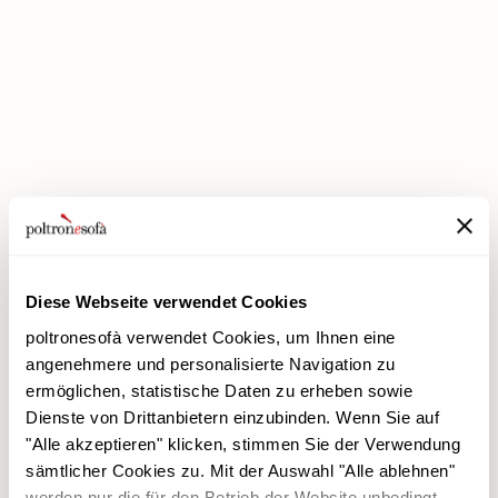
BEI POLTRONESOFÀ GIBT ES JETZT DIE PREMIUM-RABATTE!
Diese Webseite verwendet Cookies
poltronesofà verwendet Cookies, um Ihnen eine
angenehmere und personalisierte Navigation zu
ermöglichen, statistische Daten zu erheben sowie
Dienste von Drittanbietern einzubinden. Wenn Sie auf
poltronesofà
Produkte
"Alle akzeptieren" klicken, stimmen Sie der Verwendung
Warum uns wählen
Werbeaktionen
sämtlicher Cookies zu. Mit der Auswahl "Alle ablehnen"
Unsere Filialen
Verkleidungen
werden nur die für den Betrieb der Website unbedingt