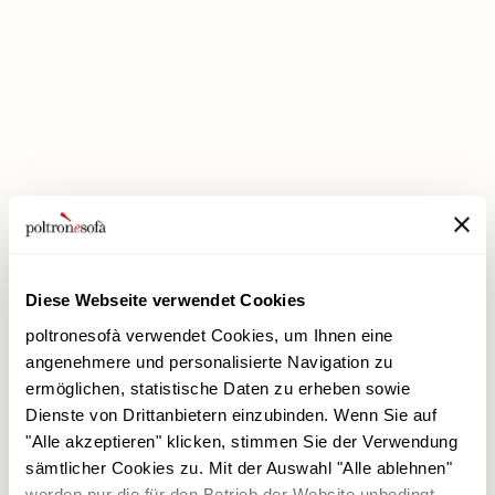
BEI POLTRONESOFÀ GIBT ES JETZT DIE PREMIUM-RABATTE!
Diese Webseite verwendet Cookies
poltronesofà verwendet Cookies, um Ihnen eine
angenehmere und personalisierte Navigation zu
ermöglichen, statistische Daten zu erheben sowie
Dienste von Drittanbietern einzubinden. Wenn Sie auf
poltronesofà
Produkte
"Alle akzeptieren" klicken, stimmen Sie der Verwendung
Warum uns wählen
Werbeaktionen
sämtlicher Cookies zu. Mit der Auswahl "Alle ablehnen"
Unsere Filialen
Verkleidungen
werden nur die für den Betrieb der Website unbedingt