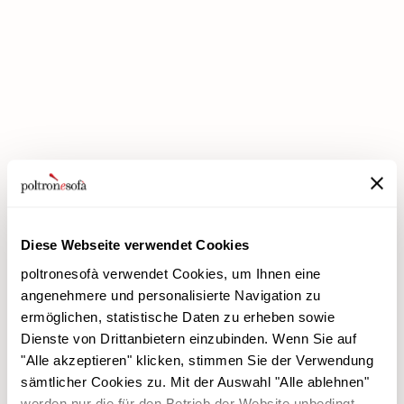
BEI POLTRONESOFÀ GIBT ES JETZT DIE PREMIUM-RABATTE!
Diese Webseite verwendet Cookies
poltronesofà verwendet Cookies, um Ihnen eine
angenehmere und personalisierte Navigation zu
ermöglichen, statistische Daten zu erheben sowie
Dienste von Drittanbietern einzubinden. Wenn Sie auf
poltronesofà
Produkte
"Alle akzeptieren" klicken, stimmen Sie der Verwendung
Warum uns wählen
Werbeaktionen
sämtlicher Cookies zu. Mit der Auswahl "Alle ablehnen"
Unsere Filialen
Verkleidungen
werden nur die für den Betrieb der Website unbedingt