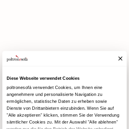
BEI POLTRONESOFÀ GIBT ES JETZT DIE PREMIUM-RABATTE!
Diese Webseite verwendet Cookies
poltronesofà verwendet Cookies, um Ihnen eine
angenehmere und personalisierte Navigation zu
ermöglichen, statistische Daten zu erheben sowie
Dienste von Drittanbietern einzubinden. Wenn Sie auf
poltronesofà
Produkte
"Alle akzeptieren" klicken, stimmen Sie der Verwendung
Warum uns wählen
Werbeaktionen
sämtlicher Cookies zu. Mit der Auswahl "Alle ablehnen"
Unsere Filialen
Verkleidungen
werden nur die für den Betrieb der Website unbedingt