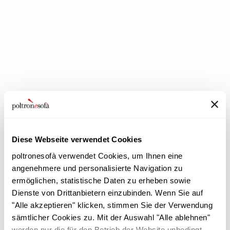
BEI POLTRONESOFÀ GIBT ES JETZT DIE PREMIUM-RABATTE!
Diese Webseite verwendet Cookies
poltronesofà verwendet Cookies, um Ihnen eine
angenehmere und personalisierte Navigation zu
ermöglichen, statistische Daten zu erheben sowie
Dienste von Drittanbietern einzubinden. Wenn Sie auf
poltronesofà
Produkte
"Alle akzeptieren" klicken, stimmen Sie der Verwendung
Warum uns wählen
Werbeaktionen
sämtlicher Cookies zu. Mit der Auswahl "Alle ablehnen"
Unsere Filialen
Verkleidungen
werden nur die für den Betrieb der Website unbedingt