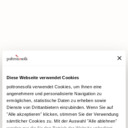
BEI POLTRONESOFÀ GIBT ES JETZT DIE PREMIUM-RABATTE!
Diese Webseite verwendet Cookies
poltronesofà verwendet Cookies, um Ihnen eine
angenehmere und personalisierte Navigation zu
ermöglichen, statistische Daten zu erheben sowie
Dienste von Drittanbietern einzubinden. Wenn Sie auf
poltronesofà
Produkte
"Alle akzeptieren" klicken, stimmen Sie der Verwendung
Warum uns wählen
Werbeaktionen
sämtlicher Cookies zu. Mit der Auswahl "Alle ablehnen"
Unsere Filialen
Verkleidungen
werden nur die für den Betrieb der Website unbedingt