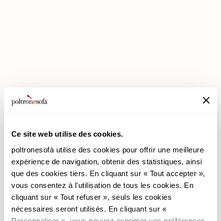
ENTREZ DANS UN MONDE DE CONFORT: NOUS VOUS ATTENDONS
EN MAGASIN !
Ce site web utilise des cookies.
poltronesofà utilise des cookies pour offrir une meilleure
expérience de navigation, obtenir des statistiques, ainsi
poltronesofà
Produits
que des cookies tiers. En cliquant sur « Tout accepter »,
vous consentez à l'utilisation de tous les cookies. En
Pourquoi nous choisir
Les Promotions
cliquant sur « Tout refuser », seuls les cookies
Nos Magasins
Revêtements
nécessaires seront utilisés. En cliquant sur «
Nous recrutons
Les Canapés
Personnaliser », vous pouvez exprimer vos préférences