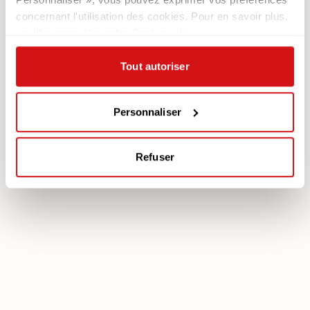
Contacts
Les Fauteuils
concernant l'utilisation des cookies. Pour en savoir plus,
Newsletter
veuillez consulter notre Cookie policy.
Documentation
Services
Tout autoriser
Légale
Plan Assistance
Téléchargez votre garantie
Cookie policy
Mon Compte
Personnaliser
Politique de confidentialité
Mentions légales
Refuser
poltronesofà S.p.A., C.F. e P. IVA: 03613140403 - Valsamoggia (BO) - Loc.
Crespellano, Via Lunga n. 16, Registro delle Imprese di Bologna REA BO -
462239, Capitale sociale i.v. Euro 250.000,00 Copyright © 2023
poltronesofà - All rights reserved