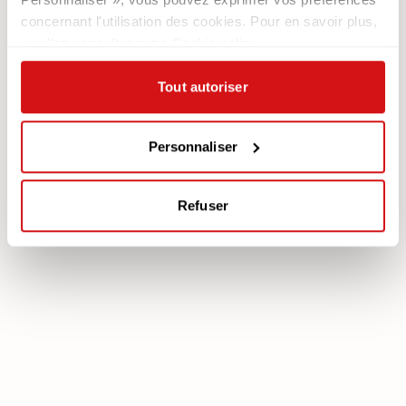
Contacts
Les Fauteuils
concernant l'utilisation des cookies. Pour en savoir plus,
Newsletter
veuillez consulter notre Cookie policy.
Documentation
Services
Tout autoriser
Légale
Plan Assistance
Téléchargez votre garantie
Cookie policy
Mon Compte
Personnaliser
Politique de confidentialité
Mentions légales
Refuser
poltronesofà S.p.A., C.F. e P. IVA: 03613140403 - Valsamoggia (BO) - Loc.
Crespellano, Via Lunga n. 16, Registro delle Imprese di Bologna REA BO -
462239, Capitale sociale i.v. Euro 250.000,00 Copyright © 2023
poltronesofà - All rights reserved