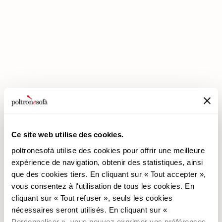
ENTREZ DANS UN MONDE DE CONFORT: NOUS VOUS ATTENDONS
EN MAGASIN !
Ce site web utilise des cookies.
poltronesofà utilise des cookies pour offrir une meilleure
expérience de navigation, obtenir des statistiques, ainsi
poltronesofà
Produits
que des cookies tiers. En cliquant sur « Tout accepter »,
vous consentez à l'utilisation de tous les cookies. En
Pourquoi nous choisir
Les Promotions
cliquant sur « Tout refuser », seuls les cookies
Nos Magasins
Revêtements
nécessaires seront utilisés. En cliquant sur «
Nous recrutons
Les Canapés
Personnaliser », vous pouvez exprimer vos préférences