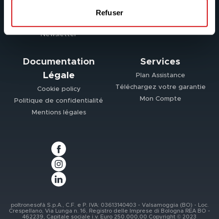
Nous recrutons
Les Canapés
Refuser
Contacts
Les Fauteuils
Newsletter
Documentation
Services
Légale
Plan Assistance
Téléchargez votre garantie
Cookie policy
Mon Compte
Politique de confidentialité
Mentions légales
poltronesofà S.p.A., C.F. e P. IVA: 03613140403 - Valsamoggia (BO) - Loc.
Crespellano, Via Lunga n. 16, Registro delle Imprese di Bologna REA BO -
462239, Capitale sociale i.v. Euro 250.000,00 Copyright © 2023