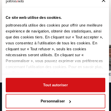
Ce site web utilise des cookies.
poltronesofà utilise des cookies pour offrir une meilleure
Découvrez d'autres
expérience de navigation, obtenir des statistiques, ainsi
collections
que des cookies tiers. En cliquant sur « Tout accepter »,
vous consentez à l'utilisation de tous les cookies. En
cliquant sur « Tout refuser », seuls les cookies
nécessaires seront utilisés. En cliquant sur «
Personnaliser », vous pouvez exprimer vos préférences
concernant l'utilisation des cookies. Pour en savoir plus,
veuillez consulter notre Cookie policy.
CANAPÉS RELAX
CANAPÉS D'ANGLE
Tout autoriser
poltronesofà
Produits
Personnaliser
Pourquoi nous choisir
Les Promotions
Nos Magasins
Revêtements