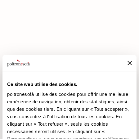
ENTREZ DANS UN MONDE DE CONFORT: NOUS VOUS ATTENDONS
EN MAGASIN !
Ce site web utilise des cookies.
poltronesofà utilise des cookies pour offrir une meilleure
expérience de navigation, obtenir des statistiques, ainsi
poltronesofà
Produits
que des cookies tiers. En cliquant sur « Tout accepter »,
vous consentez à l'utilisation de tous les cookies. En
Pourquoi nous choisir
Les Promotions
cliquant sur « Tout refuser », seuls les cookies
Nos Magasins
Revêtements
nécessaires seront utilisés. En cliquant sur «
Nous recrutons
Les Canapés
Personnaliser », vous pouvez exprimer vos préférences