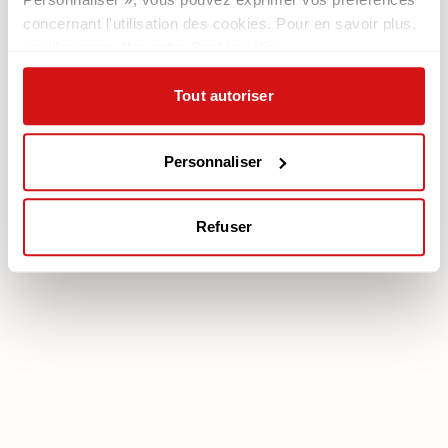
Contacts
Les Fauteuils
concernant l'utilisation des cookies. Pour en savoir plus,
Newsletter
veuillez consulter notre Cookie policy.
Documentation
Services
Tout autoriser
Légale
Plan Assistance
Téléchargez votre garantie
Cookie policy
Mon Compte
Personnaliser
Politique de confidentialité
Mentions légales
Refuser
poltronesofà S.p.A., C.F. e P. IVA: 03613140403 - Valsamoggia (BO) - Loc.
Crespellano, Via Lunga n. 16, Registro delle Imprese di Bologna REA BO -
462239, Capitale sociale i.v. Euro 250.000,00 Copyright © 2023
poltronesofà - All rights reserved