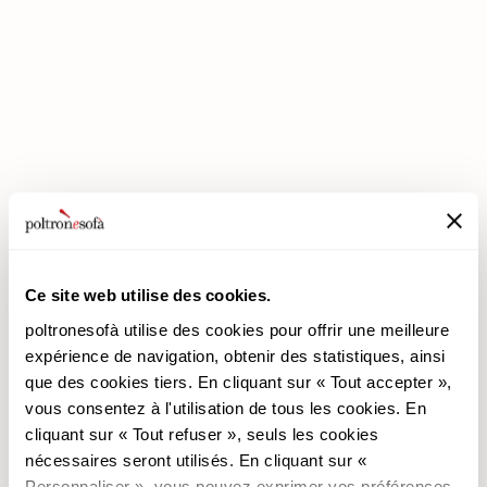
ENTREZ DANS UN MONDE DE CONFORT: NOUS VOUS ATTENDONS
EN MAGASIN !
Ce site web utilise des cookies.
poltronesofà utilise des cookies pour offrir une meilleure
expérience de navigation, obtenir des statistiques, ainsi
poltronesofà
Produits
que des cookies tiers. En cliquant sur « Tout accepter »,
vous consentez à l'utilisation de tous les cookies. En
Pourquoi nous choisir
Les Promotions
cliquant sur « Tout refuser », seuls les cookies
Nos Magasins
Revêtements
nécessaires seront utilisés. En cliquant sur «
Nous recrutons
Les Canapés
Personnaliser », vous pouvez exprimer vos préférences