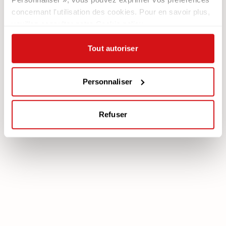
Contacts
Les Fauteuils
concernant l'utilisation des cookies. Pour en savoir plus,
Newsletter
veuillez consulter notre Cookie policy.
Documentation
Services
Tout autoriser
Légale
Plan Assistance
Téléchargez votre garantie
Cookie policy
Mon Compte
Personnaliser
Politique de confidentialité
Mentions légales
Refuser
poltronesofà S.p.A., C.F. e P. IVA: 03613140403 - Valsamoggia (BO) - Loc.
Crespellano, Via Lunga n. 16, Registro delle Imprese di Bologna REA BO -
462239, Capitale sociale i.v. Euro 250.000,00 Copyright © 2023
poltronesofà - All rights reserved