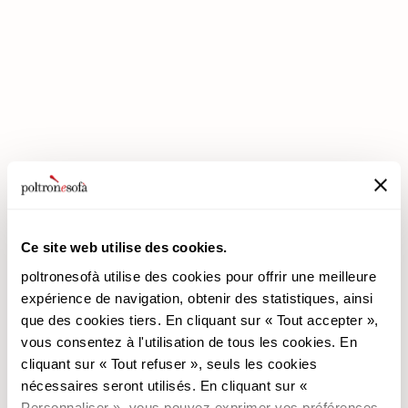
ENTREZ DANS UN MONDE DE CONFORT: NOUS VOUS ATTENDONS
EN MAGASIN !
Ce site web utilise des cookies.
poltronesofà utilise des cookies pour offrir une meilleure
expérience de navigation, obtenir des statistiques, ainsi
poltronesofà
Produits
que des cookies tiers. En cliquant sur « Tout accepter »,
vous consentez à l'utilisation de tous les cookies. En
Pourquoi nous choisir
Les Promotions
cliquant sur « Tout refuser », seuls les cookies
Nos Magasins
Revêtements
nécessaires seront utilisés. En cliquant sur «
Nous recrutons
Les Canapés
Personnaliser », vous pouvez exprimer vos préférences