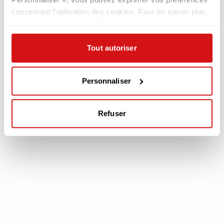
Contacts
Les Fauteuils
concernant l'utilisation des cookies. Pour en savoir plus,
Newsletter
veuillez consulter notre Cookie policy.
Documentation
Services
Tout autoriser
Légale
Plan Assistance
Téléchargez votre garantie
Cookie policy
Mon Compte
Personnaliser
Politique de confidentialité
Mentions légales
Refuser
poltronesofà S.p.A., C.F. e P. IVA: 03613140403 - Valsamoggia (BO) - Loc.
Crespellano, Via Lunga n. 16, Registro delle Imprese di Bologna REA BO -
462239, Capitale sociale i.v. Euro 250.000,00 Copyright © 2023
poltronesofà - All rights reserved