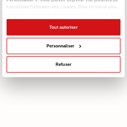
Contacts
Les Fauteuils
concernant l'utilisation des cookies. Pour en savoir plus,
Newsletter
veuillez consulter notre Cookie policy.
Documentation
Services
Tout autoriser
Légale
Plan Assistance
Téléchargez votre garantie
Cookie policy
Mon Compte
Personnaliser
Politique de confidentialité
Mentions légales
Refuser
poltronesofà S.p.A., C.F. e P. IVA: 03613140403 - Valsamoggia (BO) - Loc.
Crespellano, Via Lunga n. 16, Registro delle Imprese di Bologna REA BO -
462239, Capitale sociale i.v. Euro 250.000,00 Copyright © 2023
poltronesofà - All rights reserved