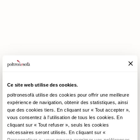
ENTREZ DANS UN MONDE DE CONFORT: NOUS VOUS ATTENDONS
EN MAGASIN !
Ce site web utilise des cookies.
poltronesofà utilise des cookies pour offrir une meilleure
expérience de navigation, obtenir des statistiques, ainsi
poltronesofà
Produits
que des cookies tiers. En cliquant sur « Tout accepter »,
vous consentez à l'utilisation de tous les cookies. En
Pourquoi nous choisir
Les Promotions
cliquant sur « Tout refuser », seuls les cookies
Nos Magasins
Revêtements
nécessaires seront utilisés. En cliquant sur «
Nous recrutons
Les Canapés
Personnaliser », vous pouvez exprimer vos préférences